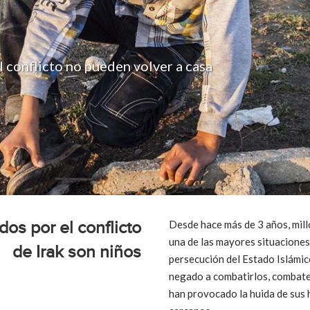
 conflicto no pueden volver a casa
os por el conflicto
Desde hace más de 3 años, mill
una de las mayores situaciones
de Irak son niños
persecución del Estado Islámic
negado a combatirlos, combate
han provocado la huida de sus