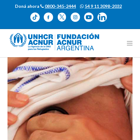
Doná ahora
0800-345-2444
54 9 11 3098-2032