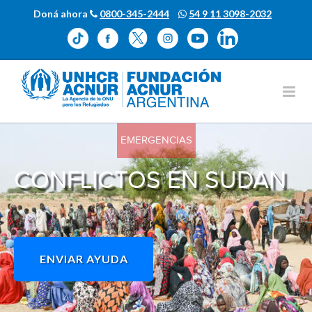
Doná ahora
0800-345-2444
54 9 11 3098-2032
EMERGENCIAS
CONFLICTOS EN SUDAN
ENVIAR AYUDA