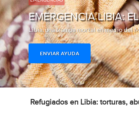
EMERGENCIA LIBIA: E
Libia, una trampa mortal en medio del 
ENVIAR AYUDA
Refugiados en Libia: torturas, ab