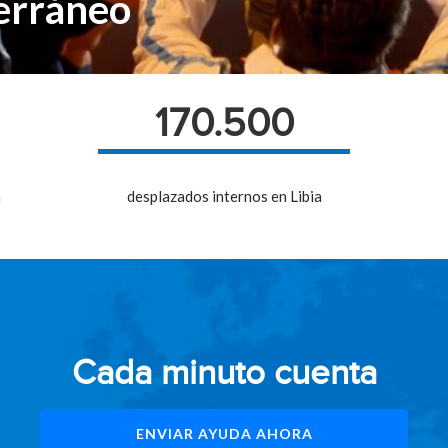
erráneo
170.500
a
desplazados internos en Libia
Cada minuto cuenta
ENVIAR AYUDA AHORA