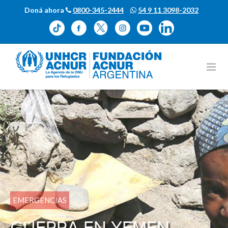
Doná ahora
0800-345-2444
54 9 11 3098-2032
EMERGENCIAS