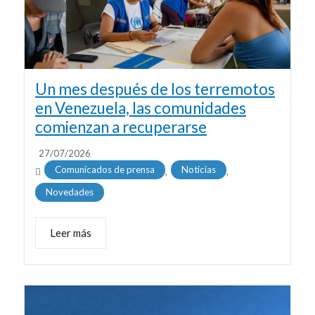
Un mes después de los terremotos
en Venezuela, las comunidades
comienzan a recuperarse
27/07/2026
Comunicados de prensa
Noticias
,
,
Novedades
Leer más