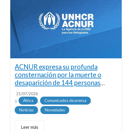
ACNUR expresa su profunda
consternación por la muerte o
desaparición de 144 personas
frente a las costas de África
21/07/2026
occidental
África
Comunicados de prensa
,
,
Noticias
Novedades
,
Leer más