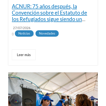
ACNUR: 75 años después, la
Convención sobre el Estatuto de
los Refugiados sigue siendo un
salvavidas para millones de
27/07/2026
personas
Noticias
Novedades
,
Leer más