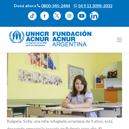
Doná ahora
0800-345-2444
54 9 11 3098-2032
Bulgaria. Sofía, una niña refugiada ucraniana de 9 años, está
deseando empezar la escuela en Bulgaria este año. ©