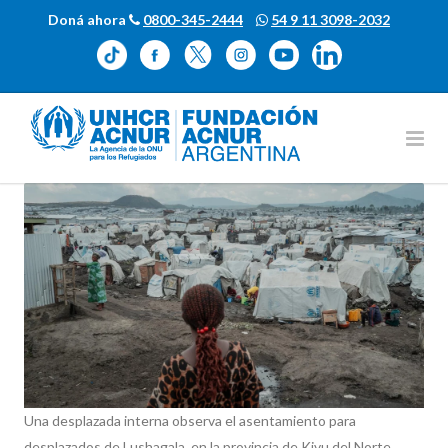
Doná ahora
0800-345-2444
54 9 11 3098-2032
Una desplazada interna observa el asentamiento para
desplazados de Lushagala, en la provincia de Kivu del Norte,