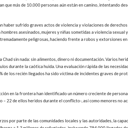
man que más de 10.000 personas aún están en camino, intentando de
an haber sufrido graves actos de violencia y violaciones de derecho
n hombres asesinados, mujeres y niñas sometidas a violencia sexual y
xtremadamente peligrosas, haciendo frente a robos y extorsiones en
 Chad sin nada: sin alimentos, dinero ni documentación. Varios herid
ulos durante la caótica huida. Una evaluación rápida de las necesida
 de los recién llegados ha sido víctima de incidentes graves de pro
cción en la frontera han identificado un número creciente de persona
sgo – 22 de ellos heridos durante el conflicto-, así como menores n
rzos por parte de las comunidades locales y las autoridades, la capac
berga a 1,3 millones de refugiados, incluyendo 794.000 llegados des