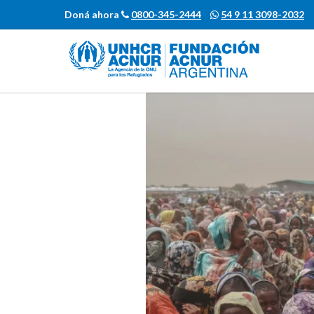
Doná ahora
0800-345-2444
54 9 11 3098-2032