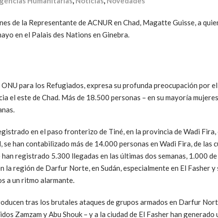
gencias Humanitarias
,
Noticias
,
Novedades
ones de la Representante de ACNUR en Chad, Magatte Guisse, a quien 
mayo en el Palais des Nations en Ginebra.
ONU para los Refugiados, expresa su profunda preocupación por el
ia el este de Chad. Más de 18.500 personas – en su mayoría mujere
anas.
istrado en el paso fronterizo de Tiné, en la provincia de Wadi Fira
il, se han contabilizado más de 14.000 personas en Wadi Fira, de las 
 han registrado 5.300 llegadas en las últimas dos semanas, 1.000 de e
 en la región de Darfur Norte, en Sudán, especialmente en El Fasher y
 a un ritmo alarmante.
oducen tras los brutales ataques de grupos armados en Darfur Nort
dos Zamzam y Abu Shouk – y a la ciudad de El Fasher han generado u