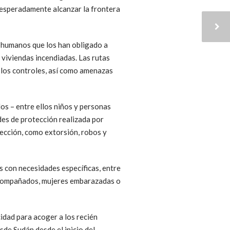
sesperadamente alcanzar la frontera
s humanos que los han obligado a
 viviendas incendiadas. Las rutas
 los controles, así como amenazas
os – entre ellos niños y personas
des de protección realizada por
tección, como extorsión, robos y
s con necesidades específicas, entre
o acompañados, mujeres embarazadas o
idad para acoger a los recién
de Sudán desde el inicio del