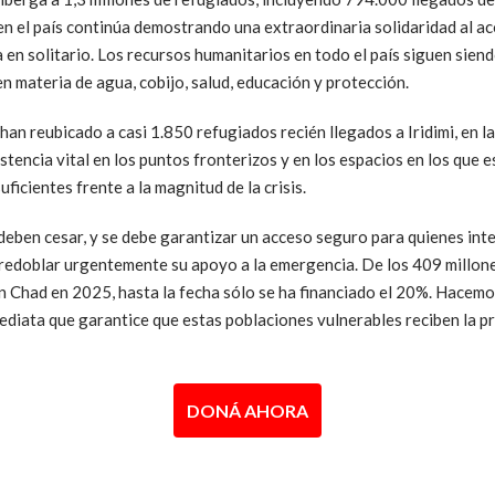
ien el país continúa demostrando una extraordinaria solidaridad al a
 en solitario. Los recursos humanitarios en todo el país siguen sie
 materia de agua, cobijo, salud, educación y protección.
han reubicado a casi 1.850 refugiados recién llegados a Iridimi, en 
tencia vital en los puntos fronterizos y en los espacios en los que e
ficientes frente a la magnitud de la crisis.
deben cesar, y se debe garantizar un acceso seguro para quienes int
a redoblar urgentemente su apoyo a la emergencia. De los 409 millon
 en Chad en 2025, hasta la fecha sólo se ha financiado el 20%. Hacem
ediata que garantice que estas poblaciones vulnerables reciben la p
DONÁ AHORA