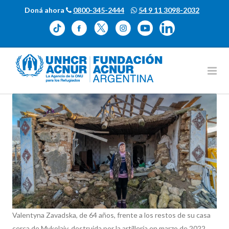
Doná ahora
0800-345-2444
54 9 11 3098-2032
Valentyna Zavadska, de 64 años, frente a los restos de su casa
cerca de Mykolaiv, destruida por la artillería en marzo de 2022.