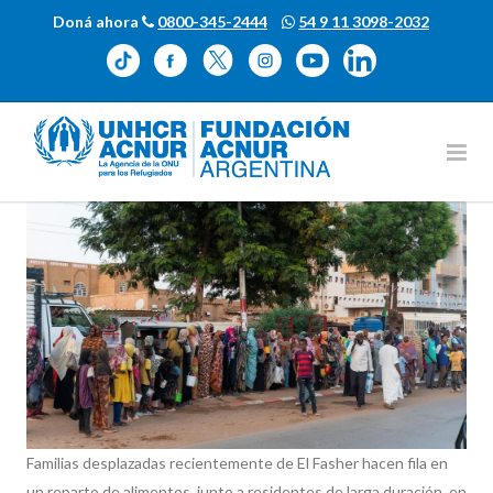
Doná ahora
0800-345-2444
54 9 11 3098-2032
Familias desplazadas recientemente de El Fasher hacen fila en
un reparto de alimentos, junto a residentes de larga duración, en