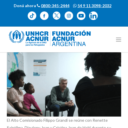
Doná ahora
0800-345-2444
54 9 11 3098-2032
El Alto Comisionado Filippo Grandi se reúne con Renette
Saintilma, Djouleny Jean y Cristina Jean de Haití durante su