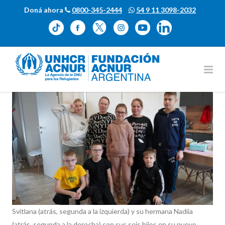
Doná ahora
0800-345-2444
54 9 11 3098-2032
Svitlana (atrás, segunda a la izquierda) y su hermana Nadiia
(atrás, segunda a la derecha) con sus seis hijos en su nuevo