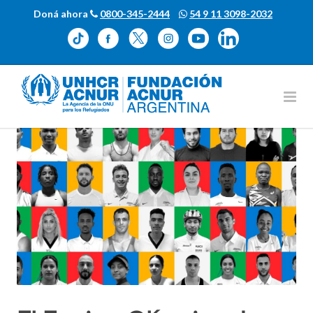
Doná ahora
0800-345-2444
54 9 11 3098-2032