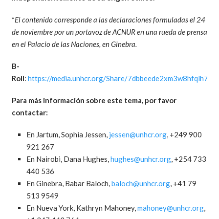
*
El contenido corresponde a las declaraciones formuladas el 24
de noviembre por un portavoz de ACNUR en una rueda de prensa
en el Palacio de las Naciones, en Ginebra.
B-
Roll
:
https://media.unhcr.org/Share/7dbbeede2xm3w8hfqlh73s
Para más información sobre este tema, por favor
contactar:
En Jartum, Sophia Jessen,
jessen@unhcr.org
, +249 900
921 267
En Nairobi, Dana Hughes,
hughes@unhcr.org
, +254 733
440 536
En Ginebra, Babar Baloch,
baloch@unhcr.org
, +41 79
513 9549
En Nueva York, Kathryn Mahoney,
mahoney@unhcr.org
,