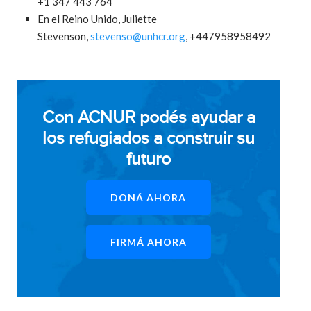
+1 347 443 764
En el Reino Unido, Juliette
Stevenson,
stevenso@unhcr.org
, +447958958492
Con ACNUR podés ayudar a
los refugiados a construir su
futuro
DONÁ AHORA
FIRMÁ AHORA