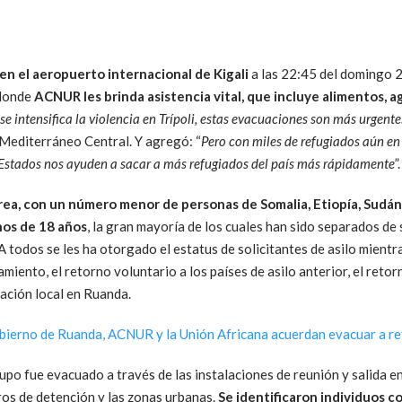
en el aeropuerto internacional de Kigali
a las 22:45 del domingo 2
 donde
ACNUR les brinda asistencia vital, que incluye alimentos, 
se intensifica la violencia en Trípoli, estas evacuaciones son más urgent
Mediterráneo Central. Y agregó: “
Pero con miles de refugiados aún en 
 Estados nos ayuden a sacar a más refugiados del país más rápidamente
”.
rea, con un número menor de personas de Somalia, Etiopía, Sudán
nos de 18 años
, la gran mayoría de los cuales han sido separados de 
A todos se les ha otorgado el estatus de solicitantes de asilo mientr
amiento, el retorno voluntario a los países de asilo anterior, el reto
ación local en Ruanda.
obierno de Ruanda, ACNUR y la Unión Africana acuerdan evacuar a re
upo fue evacuado a través de las instalaciones de reunión y salida en
os de detención y las zonas urbanas.
Se identificaron individuos c