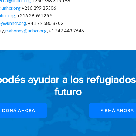
lecha@unhcr.org
+250 788 315 198
@unhcr.org
+216 299 25506
hcr.org
, +216 29 9612 95
ey@unhcr.org
, +41 79 580 8702
ey,
mahoney@unhcr.org
, +1 347 443 7646
és ayudar a los refugiados 
futuro
DONÁ AHORA
FIRMÁ AHORA