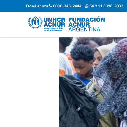
Doná ahora
0800-345-2444
54 9 11 3098-2032