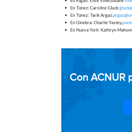
En Kigali: Elise Villechalane
vil
En Túnez: Caroline Gluck
gluck
En Túnez: Tarik Argaz,
argaz@un
En Ginebra: Charlie Yaxley,
yaxl
En Nueva York: Kathryn Mahon
Con ACNUR pod