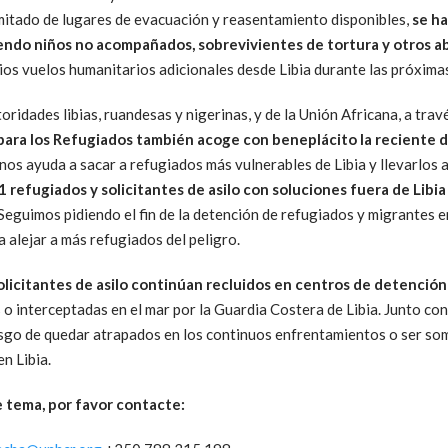
itado de lugares de evacuación y reasentamiento disponibles,
se ha
ndo niños no acompañados, sobrevivientes de tortura y otros a
rios vuelos humanitarios adicionales desde Libia durante las próxim
idades libias, ruandesas y nigerinas, y de la Unión Africana, a tra
para los Refugiados también acoge con beneplácito la reciente d
 nos ayuda a sacar a refugiados más vulnerables de Libia y llevarlos 
 refugiados y solicitantes de asilo con soluciones fuera de Libia 
 Seguimos pidiendo el fin de la detención de refugiados y migrantes e
 alejar a más refugiados del peligro.
licitantes de asilo continúan recluidos en centros de detención 
o interceptadas en el mar por la Guardia Costera de Libia. Junto co
iesgo de quedar atrapados en los continuos enfrentamientos o ser so
n Libia.
 tema, por favor contacte: