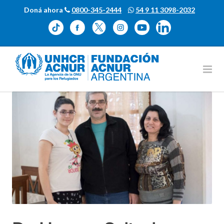
Doná ahora
0800-345-2444
54 9 11 3098-2032