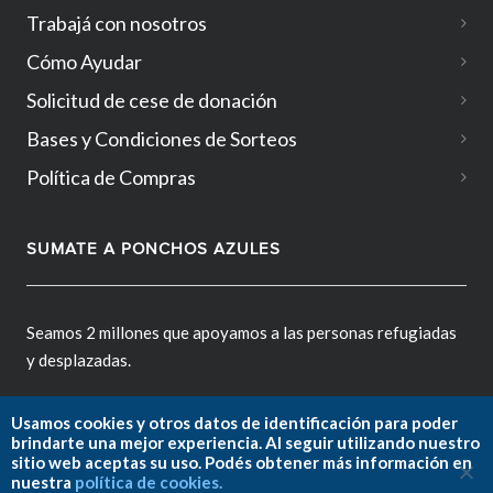
Trabajá con nosotros
Cómo Ayudar
Solicitud de cese de donación
Bases y Condiciones de Sorteos
Política de Compras
SUMATE A PONCHOS AZULES
Seamos 2 millones que apoyamos a las personas refugiadas
y desplazadas.
Usamos cookies y otros datos de identificación para poder
brindarte una mejor experiencia. Al seguir utilizando nuestro
sitio web aceptas su uso. Podés obtener más información en
Fundación ACNUR Argentina.
nuestra
política de cookies.