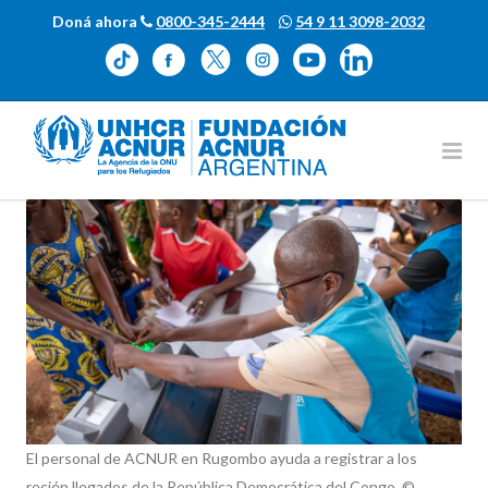
Doná ahora
0800-345-2444
54 9 11 3098-2032
El personal de ACNUR en Rugombo ayuda a registrar a los
recién llegados de la República Democrática del Congo. ©