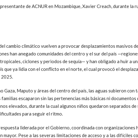
epresentante de ACNUR en Mozambique, Xavier Creach, durante la ru
el cambio climático vuelven a provocar desplazamientos masivos 
ones han anegado comunidades del centro y el sur del país —regione
ropicales, ciclones y periodos de sequía— y han obligado a huir a u
s que ya lidia con el conflicto en el norte, el cual provocó el despl
e 2025.
o Gaza, Maputo y áreas del centro del país, las aguas subieron con 
 familias escaparon sin las pertenencias más básicas ni documentos 
enos elevados, durante la cual algunos niños quedaron separados de 
ficultades para seguir el ritmo.
 respuesta liderada por el Gobierno, coordinada con organizaciones 
 mayor. Pese a las severas limitaciones de acceso y a las difíciles c