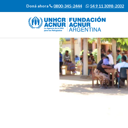
Doná ahora
0800-345-2444
54 9 11 3098-2032