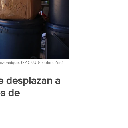
a, Mozambique. © ACNUR/Isadora Zoni
e desplazan a
os de