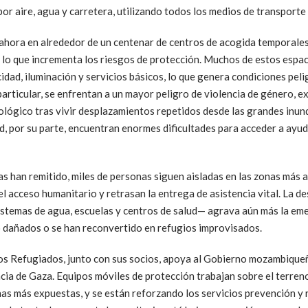
 aire, agua y carretera, utilizando todos los medios de transporte 
hora en alrededor de un centenar de centros de acogida temporales
 lo que incrementa los riesgos de protección. Muchos de estos espa
dad, iluminación y servicios básicos, lo que genera condiciones pel
 particular, se enfrentan a un mayor peligro de violencia de género, 
ológico tras vivir desplazamientos repetidos desde las grandes inu
, por su parte, encuentran enormes dificultades para acceder a ayud
sas han remitido, miles de personas siguen aisladas en las zonas más
l acceso humanitario y retrasan la entrega de asistencia vital. La d
istemas de agua, escuelas y centros de salud— agrava aún más la e
 dañados o se han reconvertido en refugios improvisados.
os Refugiados, junto con sus socios, apoya al Gobierno mozambique
cia de Gaza. Equipos móviles de protección trabajan sobre el terreno
nas más expuestas, y se están reforzando los servicios prevención y r