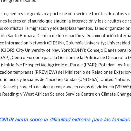
 riesgo en el Sahel.
orto, medio y largo plazo a partir de una serie de fuentes de datos 
es líderes en el mundo que siguen la interacción y los circuitos de 
los conflictos, la migración y los desplazamientos. Tales organizacio
ornia Santa Barbara; Centro de Información y Documentación Intern
nce Information Network (CIESIN), Columbia University; Universidad
 (CIDR), City University of New York (CUNY); Consejo Danés para l
AP); Centro Europeo para la Gestión de la Política de Desarrollo (
nitiative Prospective Agricole et Rurale (IPAR); Potsdam Institut
alización tempranas (PREVIEW) del Ministerio de Relaciones Exterior
nómicos y Sociales de Naciones Unidas (UNDESA); United Nations U
Kassel; proyecto de alerta temprana en casos de violencia (ViEWS),
de Reading; y West African Science Service Centre on Climate Chan
CNUR alerta sobre la dificultad extrema para las familias