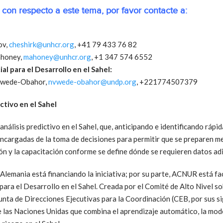
con respecto a este tema, por favor contacte a:
ov,
cheshirk@unhcr.org
, +41 79 433 76 82
ahoney,
mahoney@unhcr.org
, +1 347 574 6552
al para el Desarrollo en el Sahel:
Vwede-Obahor,
nvwede-obahor@undp.org
, +221774507379
ctivo en el Sahel
análisis predictivo en el Sahel, que, anticipando e identificando ráp
encargadas de la toma de decisiones para permitir que se preparen me
ión y la capacitación conforme se define dónde se requieren datos ad
Alemania está financiando la iniciativa; por su parte, ACNUR está fac
ara el Desarrollo en el Sahel. Creada por el Comité de Alto Nivel s
unta de Direcciones Ejecutivas para la Coordinación (CEB, por sus sigla
 las Naciones Unidas que combina el aprendizaje automático, la model