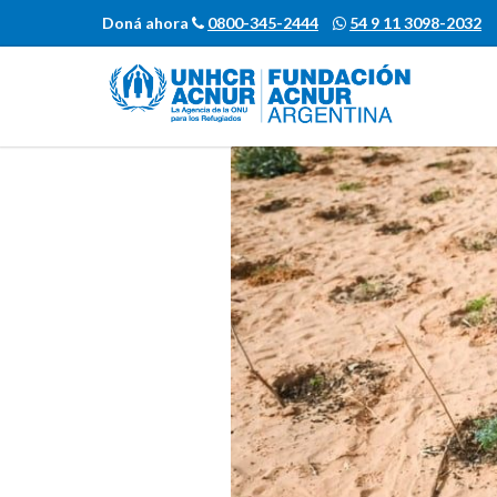
Doná ahora
0800-345-2444
54 9 11 3098-2032