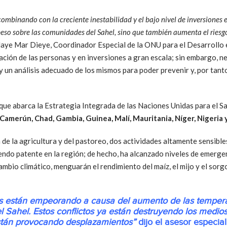
á combinando con la creciente inestabilidad y el bajo nivel de inversiones
so sobre las comunidades del Sahel, sino que también aumenta el riesgo
laye Mar Dieye, Coordinador Especial de la ONU para el Desarrollo e
pación de las personas y en inversiones a gran escala; sin embargo, 
y un análisis adecuado de los mismos para poder prevenir y, por tan
s que abarca la Estrategia Integrada de las Naciones Unidas para el S
 Camerún, Chad, Gambia, Guinea, Malí, Mauritania, Níger, Nigeria 
e la agricultura y del pastoreo, dos actividades altamente sensibles
endo patente en la región; de hecho, ha alcanzado niveles de emergen
ambio climático, menguarán el rendimiento del maíz, el mijo y el sorgo
s están empeorando a causa del aumento de las tempera
 Sahel. Estos conflictos ya están destruyendo los medios
están provocando desplazamientos”
dijo el asesor especi