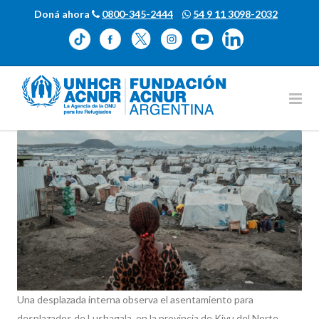
Doná ahora
0800-345-2444
54 9 11 3098-2032
Una desplazada interna observa el asentamiento para
desplazados de Lushagala, en la provincia de Kivu del Norte,