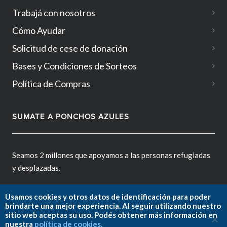
Trabajá con nosotros
Cómo Ayudar
Solicitud de cese de donación
Bases y Condiciones de Sorteos
Política de Compras
SUMATE A PONCHOS AZULES
Seamos 2 millones que apoyamos a las personas refugiadas
y desplazadas.
Usamos cookies y otros datos de identificación para poder
brindarte una mejor experiencia. Al seguir utilizando nuestro
sitio web aceptas su uso. Podés obtener más información en
Fundación ACNUR Argentina.
nuestra
política de cookies.