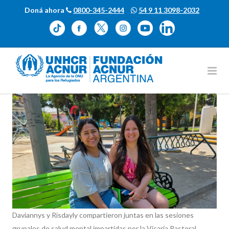
Doná ahora
0800-345-2444
54 9 11 3098-2032
Daviannys y Risdayly compartieron juntas en las sesiones
grupales de salud mental impartidas por la Vicaría Pastoral