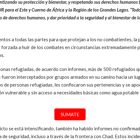
rantizando su protección y bienestar, y respetando sus derechos human
 para el Este y Cuerno de África y la Región de los Grandes Lagos. “Tod
 de derechos humanos, y dar prioridad a la seguridad y al bienestar de 
ntos a todas las partes para que protejan a los no combatientes, la po
 forzada a huir de los combates en circunstancias extremadamente pe
os.
sonas refugiadas, de acuerdo con informes, más de 500 refugiados que
s fueron interceptados por grupos armados en su camino hacia un luga
s de personas refugiadas, les confiscaron sus pertenencias y se apo
ión vulnerable y sin acceso a necesidades básicas como agua potable 
SUMATE
icto se está intensificando, también ha habido informes no confirmad
a de seguridad, incluso a través de la frontera con Chad. Estos incid