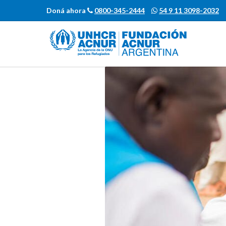
Doná ahora
0800-345-2444
54 9 11 3098-2032