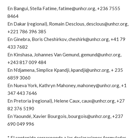
En Bangui, Stella Fatime,
fatime@unhcr.org
, +236 7555
8464
En Dakar (regional), Romain Desclous,
desclous@unhcr.org
,
+221 786 396 385
En Ginebra, Boris Cheshirkov,
cheshirk@unhcr.org
, +41 79
433 7682
En Kinshasa, Johannes Van Gemund,
gemund@unhcr.org
,
+243 817 009 484
En N’djamena, Simplice Kpandji,
kpandji@unhcr.org
, + 235
6859 3060
En Nueva York, Kathryn Mahoney,
mahoney@unhcr.org
, +1
347 443 7646
En Pretoria (regional), Helene Caux,
caux@unhcr.org
, +27
82 376 5190
En Yaoundé, Xavier Bourgois,
bourgois@unhcr.org
, +237
690 049 996
* El contenido corresponde a las declaraciones formuladas