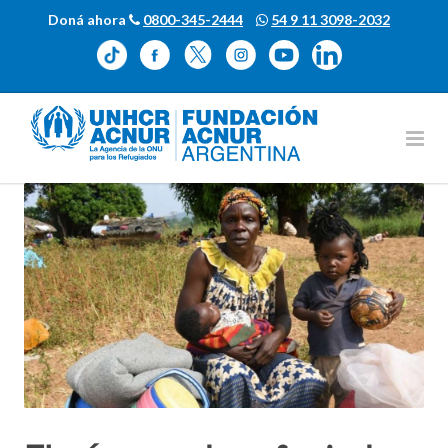
Doná ahora
0800-345-2444
54 9 11 3098-2032