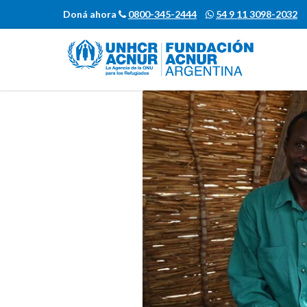
Doná ahora
0800-345-2444
54 9 11 3098-2032