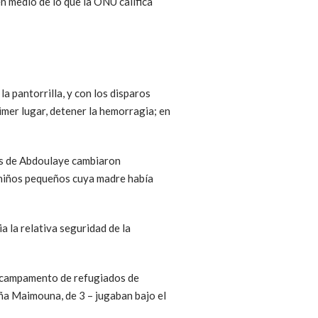
n medio de lo que la ONU califica
a pantorrilla, y con los disparos
imer lugar, detener la hemorragia; en
des de Abdoulaye cambiaron
s niños pequeños cuya madre había
 la relativa seguridad de la
el campamento de refugiados de
ña Maimouna, de 3 – jugaban bajo el