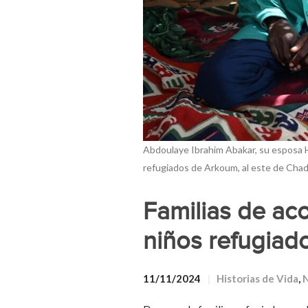
Abdoulaye Ibrahim Abakar, su esposa 
refugiados de Arkoum, al este de Ch
Familias de ac
niños refugiad
11/11/2024
Historias de Vida
,
N