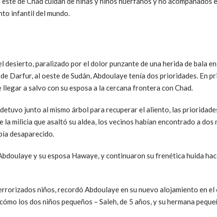
l este de Chad cuidan de niñas y niños huérfanos y no acompañados e
to infantil del mundo.
desierto, paralizado por el dolor punzante de una herida de bala en l
de Darfur, al oeste de Sudán, Abdoulaye tenía dos prioridades. En pr
 llegar a salvo con su esposa a la cercana frontera con Chad.
detuvo junto al mismo árbol para recuperar el aliento, las priorida
de la milicia que asaltó su aldea, los vecinos habían encontrado a do
bía desaparecido.
Abdoulaye y su esposa Hawaye, y continuaron su frenética huida hacia
aterrorizados niños, recordó Abdoulaye en su nuevo alojamiento en 
cómo los dos niños pequeños – Saleh, de 5 años, y su hermana peque