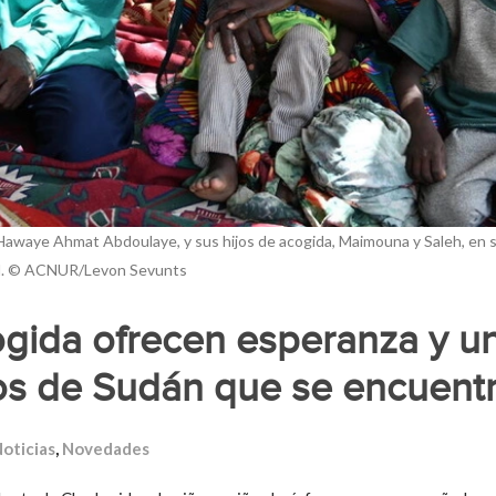
Hawaye Ahmat Abdoulaye, y sus hijos de acogida, Maimouna y Saleh, en 
ad. © ACNUR/Levon Sevunts
ogida ofrecen esperanza y un
os de Sudán que se encuentr
oticias
,
Novedades