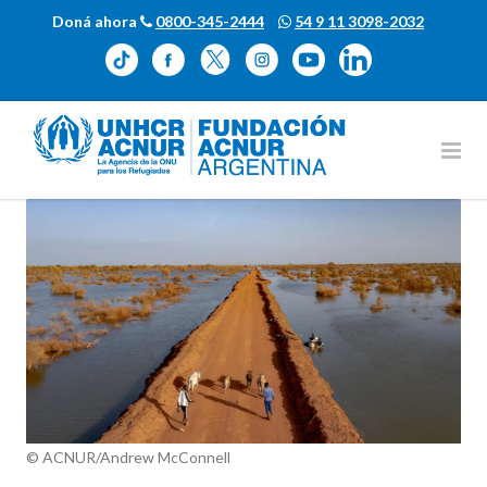
Doná ahora
0800-345-2444
54 9 11 3098-2032
© ACNUR/Andrew McConnell