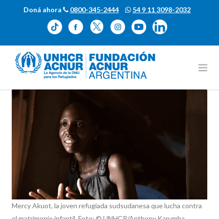
Doná ahora
0800-345-2444
54 9 11 3098-2032
Mercy Akuot, la joven refugiada sudsudanesa que lucha contra
el matrimonio infantil. Foto: © UNHCR/Anthony Karumba