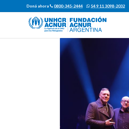
Doná ahora
0800-345-2444
54 9 11 3098-2032