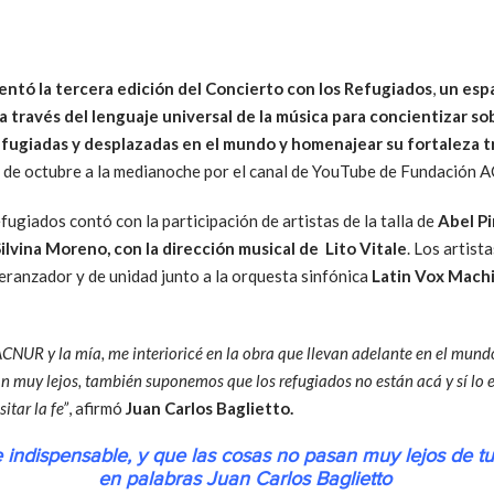
entó la tercera edición del Concierto con los Refugiados
,
un esp
a través del lenguaje universal de la música para concientizar so
efugiadas y desplazadas en el mundo y homenajear su fortaleza t
 de octubre a la medianoche por el canal de YouTube de Fundación 
fugiados contó con la participación de artistas de la talla de
Abel Pi
Silvina Moreno, con la dirección musical de Lito Vitale
. Los artist
eranzador y de unidad junto a la orquesta sinfónica
Latin Vox Mach
 ACNUR y la mía, me interioricé en la obra que llevan adelante en el mund
 muy lejos, también suponemos que los refugiados no están acá y sí lo 
tar la fe”
, afirmó
Juan Carlos Baglietto.
e indispensable, y que las cosas no pasan muy lejos de 
en palabras Juan Carlos Baglietto