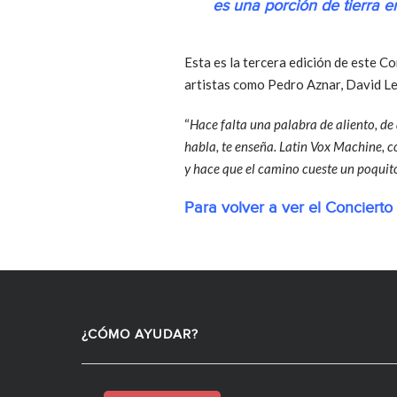
es una porción de tierra e
Esta es la tercera edición de este C
artistas como Pedro Aznar, David Leb
“
Hace falta una palabra de aliento, de a
habla, te enseña. Latin Vox Machine, 
y hace que el camino cueste un poqui
Para volver a ver el Concier
¿CÓMO AYUDAR?