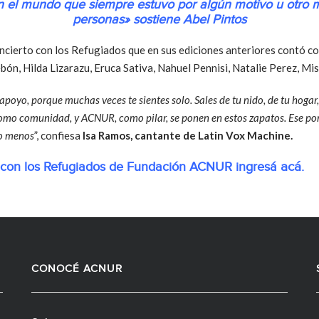
n el mundo que siempre estuvo por algún motivo u otro m
personas» sostiene Abel Pintos
oncierto con los Refugiados que en sus ediciones anteriores contó co
ón, Hilda Lizarazu, Eruca Sativa, Nahuel Pennisi, Natalie Perez, Miss
poyo, porque muchas veces te sientes solo. Sales de tu nido, de tu hogar, 
como comunidad, y ACNUR, como pilar, se ponen en estos zapatos. Ese p
to menos
”, confiesa
Isa Ramos, cantante de Latin Vox Machine.
acá
to con los Refugiados de Fundación ACNUR ingresá
.
CONOCÉ ACNUR