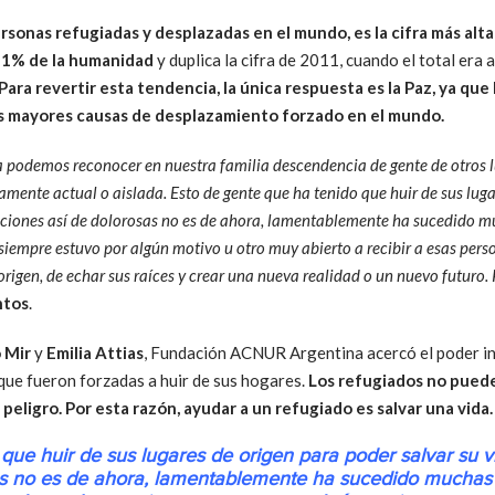
rsonas refugiadas y desplazadas en el mundo, es la cifra más alta 
 1% de la humanidad
y duplica la cifra de 2011, cuando el total era 
Para revertir esta tendencia, la única respuesta es la Paz, ya que 
las mayores causas de desplazamiento forzado en el mundo.
ía podemos reconocer en nuestra familia descendencia de gente de otros 
amente actual o aislada. Esto de gente que ha tenido que huir de sus luga
aciones así de dolorosas no es de ahora, lamentablemente ha sucedido mu
siempre estuvo por algún motivo u otro muy abierto a recibir a esas pers
origen, de echar sus raíces y crear una nueva realidad o un nuevo futuro.
ntos
.
 Mir
y
Emilia Attias
, Fundación ACNUR Argentina acercó el poder int
que fueron forzadas a huir de sus hogares.
Los refugiados no puede
 peligro. Por esta razón, ayudar a un refugiado es salvar una vida.
que huir de sus lugares de origen para poder salvar su 
as no es de ahora, lamentablemente ha sucedido muchas v