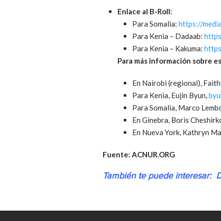
Enlace al B-Roll:
Para Somalia:
https://med
Para Kenia – Dadaab:
http
Para Kenia – Kakuma:
http
Para más información sobre es
En Nairobi (regional), Fait
Para Kenia, Eujin Byun,
byu
Para Somalia, Marco Lemb
En Ginebra, Boris Cheshirk
En Nueva York, Kathryn M
Fuente: ACNUR.ORG
También te puede interesar:
D