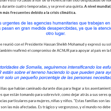
as durante cuatro temporadas, y se prevé una quinta.
A nivel mundia
 más frecuentes debido a la crisis climática.
s urgentes de las agencias humanitarias que trabajan en
cas pasan en gran medida desapercibidas, ya que la ate
otro lugar.
 se reunió con el Presidente Hassan Sheikh Mohamud y expresó su sol
 También reafirmó el compromiso de ACNUR para apoyar al país en la 
utoridades de Somalia, seguiremos intensificando los esfu
 están sobre el terreno haciendo lo que pueden para a
rir solo un pequeño porcentaje de las personas necesitad
milias que habían caminado durante días para llegar a los asentamien
s que están tomando para sobrevivir, como dejar atrás a sus seres q
ncias particulares para mujeres, niñas y niños. “Estas familias son l
 son las más afectadas. Es trágico y vergonzoso, y el mundo no debe m