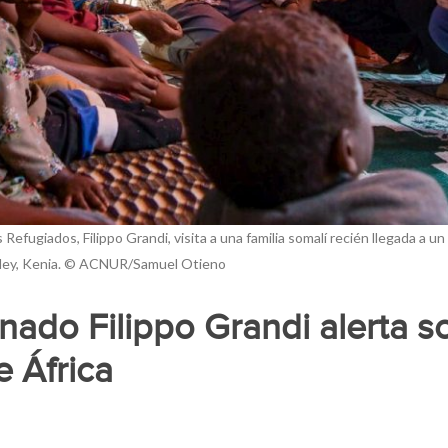
Refugiados, Filippo Grandi, visita a una familia somalí recién llegada a 
ley, Kenia. © ACNUR/Samuel Otieno
nado Filippo Grandi alerta s
e África