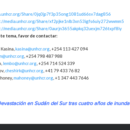
ia.unhcr.org/Share/0jq0jp7f3p35ong1081ud66sv7dag856
s://media.unhcr.org/Share/xf2pjke1nlb3xn53igfs6uiy272wwmm5
s://media.unhcr.org/Share/0aurjn3655akpkq32uexjm726txpf8iy
te tema, favor de contactar:
h Kasina,
kasina@unhcr.org
, +254 113 427 094
n@unhcr.org
, +254 798 487 988
o,
lembo@unhcr.org
, +254 714 524 339
ov,
cheshirk@unhcr.org
, +41 79 433 76 82
ahoney,
mahoney@unhcr.org
, +1 347 443 7646
evastación en Sudán del Sur tras cuatro años de inundac