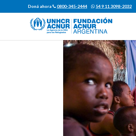
Doná ahora
0800-345-2444
54 9 11 3098-2032