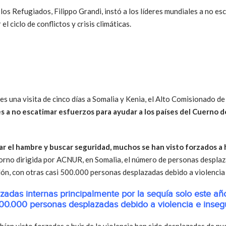
os Refugiados, Filippo Grandi, instó a los líderes mundiales a no es
l ciclo de conflictos y crisis climáticas.
tes una visita de cinco días a Somalia y Kenia, el Alto Comisionado 
es a no escatimar esfuerzos para ayudar a los países del Cuerno d
ar el hambre y buscar seguridad, muchos se han visto forzados a 
orno dirigida por ACNUR, en Somalia, el número de personas desplaz
llón, con otras casi 500.000 personas desplazadas debido a violencia
adas internas principalmente por la sequía solo este año 
00.000 personas desplazadas debido a violencia e inseg
ían visto forzadas a huir de la violencia han sido desplazadas de nu