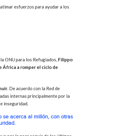
catimar esfuerzos para ayudar a los
de la ONU para los Refugiados,
Filippo
e África a romper el ciclo de
huir
. De acuerdo con la Red de
adas internas principalmente por la
 e inseguridad.
se acerca al millón, con otras
uridad.
evo por la peor sequía de los últimos