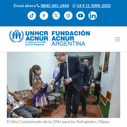
Doná ahora
0800-345-2444
54 9 11 3098-2032
El Alto Comisionado de la ONU para los Refugiados, Filippo