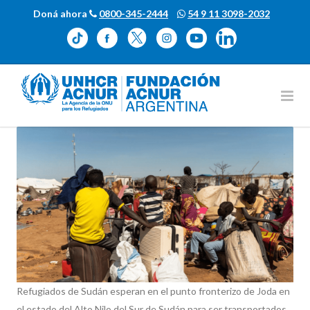
Doná ahora
0800-345-2444
54 9 11 3098-2032
Refugiados de Sudán esperan en el punto fronterizo de Joda en
el estado del Alto Nilo del Sur de Sudán para ser transportados