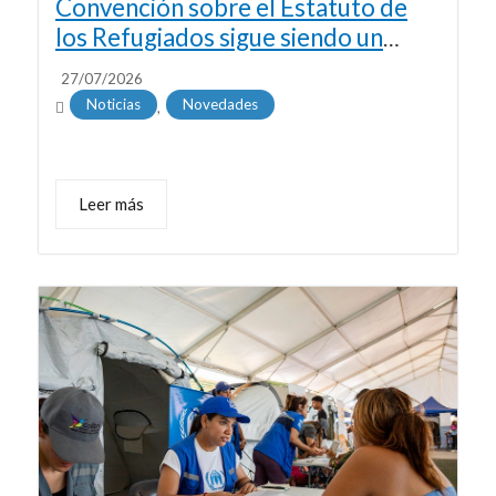
Convención sobre el Estatuto de
los Refugiados sigue siendo un
salvavidas para millones de
27/07/2026
personas
Noticias
Novedades
,
Leer más