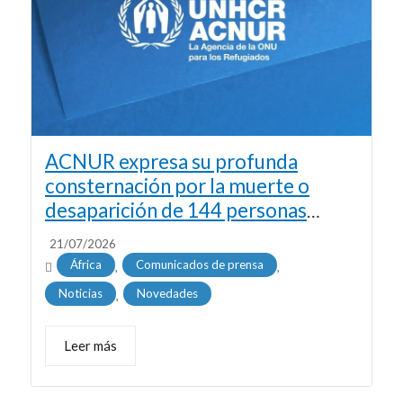
ACNUR expresa su profunda
consternación por la muerte o
desaparición de 144 personas
frente a las costas de África
21/07/2026
occidental
África
Comunicados de prensa
,
,
Noticias
Novedades
,
Leer más