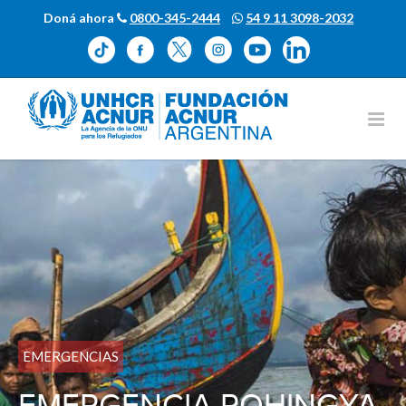
Doná ahora
0800-345-2444
54 9 11 3098-2032
EMERGENCIAS