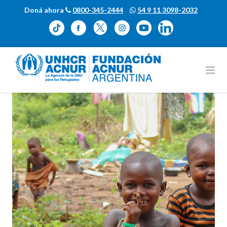
Doná ahora
0800-345-2444
54 9 11 3098-2032