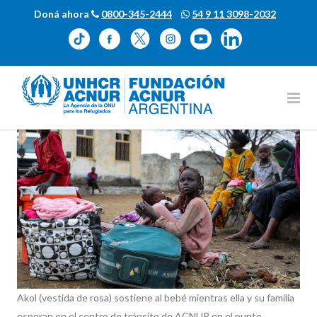
Doná ahora
0800-345-2444
54 9 11 3098-2032
Akol (vestida de rosa) sostiene al bebé mientras ella y su familia
esperan en el centro de tránsito de ACNUR en el punto