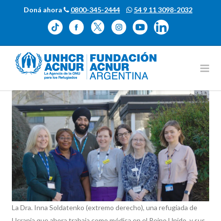
Doná ahora
0800-345-2444
54 9 11 3098-2032
La Dra. Inna Soldatenko (extremo derecho), una refugiada de
Ucrania que ahora trabaja como médica en el Reino Unido, y sus