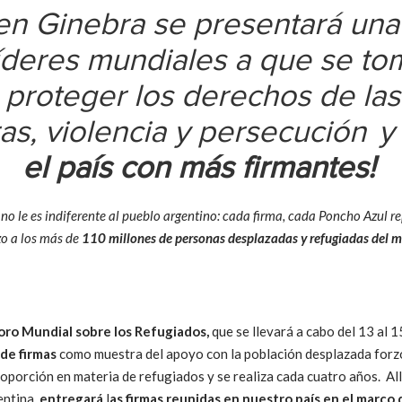
en Ginebra se presentará una 
 líderes mundiales a que se 
 proteger los derechos de la
s, violencia y persecución
y 
el país con más firmantes!
no le es indiferente al pueblo argentino: cada firma, cada Poncho Azul re
o a los más de
110 millones de personas desplazadas y refugiadas del 
Foro Mundial sobre los Refugiados,
que se llevará a cabo del 13 al 
 de firmas
como muestra del apoyo con la población desplazada forzo
porción en materia de refugiados y se realiza cada cuatro años. All
entina,
entregará
l
as firmas reunidas en nuestro país en el marco d