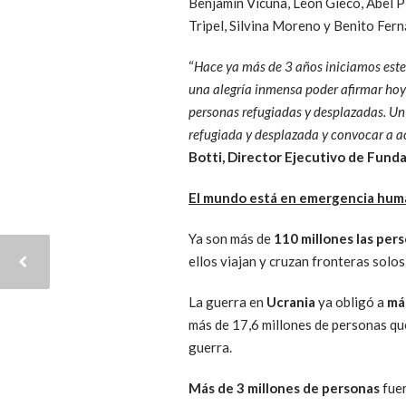
Benjamín Vicuña, León Gieco, Abel P
Tripel, Silvina Moreno y Benito Fer
“
Hace ya más de 3 años iniciamos este 
una alegría inmensa poder afirmar hoy
personas refugiadas y desplazadas. U
refugiada y desplazada y convocar a ac
Botti, Director Ejecutivo de Fun
El mundo está en emergencia huma
Ya son más de
110 millones las per
ellos viajan y cruzan fronteras solos
La guerra en
Ucrania
ya obligó a
má
más de 17,6 millones de personas que
guerra.
Más de 3 millones de personas
fue