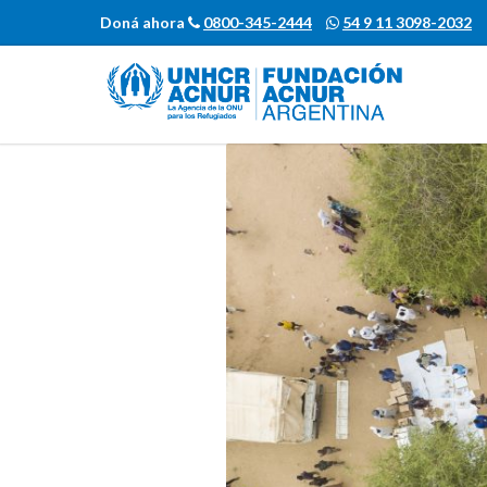
Doná ahora
0800-345-2444
54 9 11 3098-2032