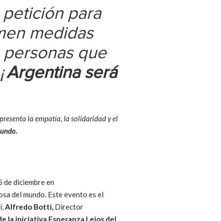
petición para
tomen medidas
s personas que
¡
Argentina será
presenta la empatía, la solidaridad y el
mundo
.
15 de diciembre en
sa del mundo. Este evento es el
í,
Alfredo Botti,
Director
e la iniciativa Esperanza Lejos del