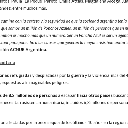
intos, Paula “La Peque” Pareto, Emilia Attias, Magdalena Aicega, Ju
nández, entre muchos más.
camino con la certeza y la seguridad de que la sociedad argentina tenía 
 que somos un millón de Ponchos Azules, un millón de personas que en nu
n millón es mucho más que un número. S
er un Poncho Azul es ser un agen
tuar para poner fin a las causas que generan la mayor crisis humanitaria
dación ACNUR Argentina.
nitaria
sonas refugiadas
y desplazadas por la guerra y la violencia, más del
, expuestos a inimaginables peligros.
s de 8.2 millones de personas
a escapar
hacia otros países
buscand
 necesitan asistencia humanitaria, incluidos 6,3 millones de person
ron afectadas por la peor sequía de los últimos 40 años en la región 