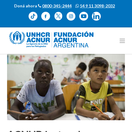
Doná ahora
0800-345-2444
54 9 11 3098-2032