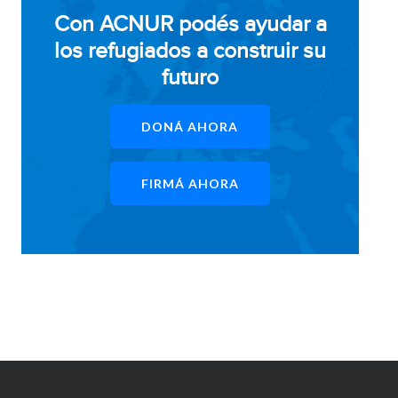
Con ACNUR podés ayudar a
los refugiados a construir su
futuro
DONÁ AHORA
FIRMÁ AHORA