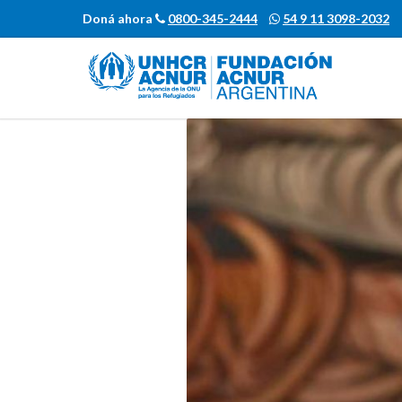
Doná ahora
0800-345-2444
54 9 11 3098-2032