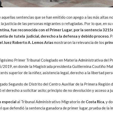
aquellas sentencias que se han emitido con apego a las más altas 
la justicia de las personas migrantes o refugiadas. Por lo que, en su 
entina, fue reconocida con el Primer Lugar
,
por la sentencia 32156
rantía de tutela judicial, derecho a la defensa y debido proceso.
Pa
 el Juez Roberto A. Lemos Arias
mostraron la relevancia de los
prin
igésimo Primer Tribunal Colegiado en Materia Administrativa del Pr
 205/2019, en donde la Magistrada presidenta Guillermina Coutiño Ma
rés superior de la niñez, asistencia legal, derecho a la libertad perso
gado Segundo de Distrito del Centro Auxiliar de la Primera Región d
el derecho a solicitar asilo; principio de no devolución y acceso a j
 especial
al Tribunal Administrativo Migratorio de
Costa Rica
, y d
el que defendió la sentencia ganadora de primer lugar, prueba de la