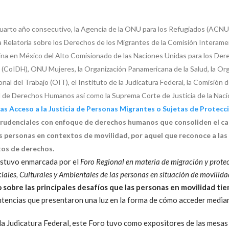
cuarto año consecutivo, la Agencia de la ONU para los Refugiados (ACNU
; la Relatoría sobre los Derechos de los Migrantes de la Comisión Inter
ficina en México del Alto Comisionado de las Naciones Unidas para los 
oIDH), ONU Mujeres, la Organización Panamericana de la Salud, la Orga
onal del Trabajo (OIT), el Instituto de la Judicatura Federal, la Comisi
de Derechos Humanos así como la Suprema Corte de Justicia de la Nació
as Acceso a la Justicia de Personas Migrantes o Sujetas de Protecc
isprudenciales con enfoque de derechos humanos que consoliden el c
las personas en contextos de movilidad, por aquel que reconoce a la
tos de derechos.
estuvo enmarcada por el
Foro Regional en materia de migración y protec
iales, Culturales y Ambientales de las personas en situación de movili
 sobre las principales desafíos que las personas en movilidad ti
sentencias que presentaron una luz en la forma de cómo acceder medi
e la Judicatura Federal, este Foro tuvo como expositores de las mes