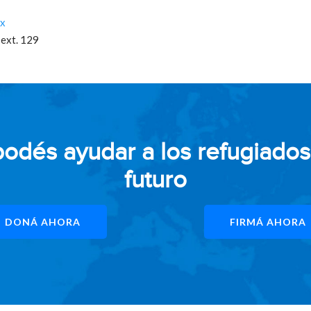
mx
 ext. 129
és ayudar a los refugiados 
futuro
DONÁ AHORA
FIRMÁ AHORA