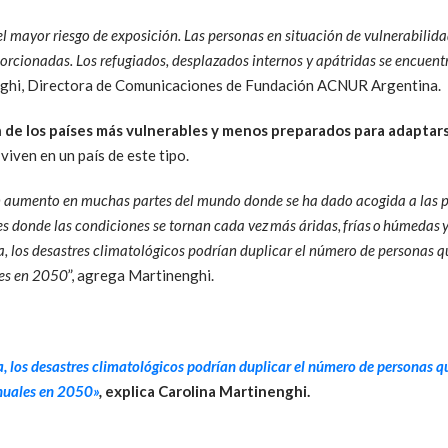
 el mayor riesgo de exposición. Las personas en situación de vulnerabilida
rcionadas. Los refugiados, desplazados internos y apátridas se encuentr
enghi, Directora de Comunicaciones de Fundación ACNUR Argentina.
 de los países más vulnerables y menos preparados para adaptars
iven en un país de este tipo.
en aumento en muchas partes del mundo donde se ha dado acogida a las pe
es donde las condiciones se tornan cada vez más áridas, frías o húmedas y
a, los desastres climatológicos podrían duplicar el número de personas 
les en 2050
”, agrega Martinenghi.
, los desastres climatológicos podrían duplicar el número de personas q
anuales en 2050»
,
explica Carolina Martinenghi.