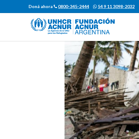
Doná ahora
0800-345-2444
54 9 11 3098-2032